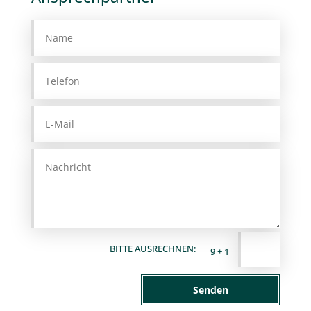
=
9 + 1
Senden