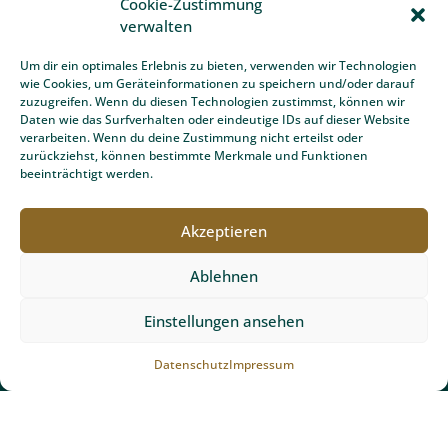
Cookie-Zustimmung
Gartenplanung Freiburg
verwalten
Schwimmbadbau Freiburg
Um dir ein optimales Erlebnis zu bieten, verwenden wir Technologien
wie Cookies, um Geräteinformationen zu speichern und/oder darauf
Unopiù Gartenmöbel Freiburg
zuzugreifen. Wenn du diesen Technologien zustimmst, können wir
Daten wie das Surfverhalten oder eindeutige IDs auf dieser Website
Gartentipps
verarbeiten. Wenn du deine Zustimmung nicht erteilst oder
zurückziehst, können bestimmte Merkmale und Funktionen
beeinträchtigt werden.
Partner und Auszeichnungen
Akzeptieren
Ablehnen
Einstellungen ansehen
Kontakt
Datenschutz
Impressum
Team Grün Furtner GmbH
Ibentalstraße 6
79256 Buchenbach bei Freiburg