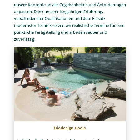
Leistungen rund um Garten- &
Landschaftsbau bei Team Grün
Für uns bei Team Grün Furtner bedeutet Garten- und
Landschaftsbau Ihre Ideen kreativ und ganz nach Ihren
Wünschen umzusetzen. Wir sind erst zufrieden, wenn Ihr
Gartentraum wahr wird. Mit fachlicher Kompetenz und
gestalterischer Expertise verwandeln wir Ihre Außenanlage
in einen individuellen Traumgarten nach Ihren
Vorstellungen. Ob groß oder klein, naturnah oder modern,
mit Pool oder ohne – unsere Gartenexperten können
unsere Konzepte an alle Gegebenheiten und Anforderungen
anpassen. Dank unserer langjährigen Erfahrung,
verschiedenster Qualifikationen und dem Einsatz
modernster Technik setzen wir realistische Termine für eine
pünktliche Fertigstellung und arbeiten sauber und