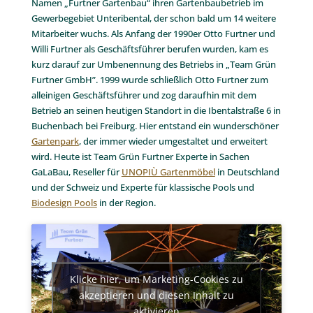
Wir sind Berufsweltmeister!
Als Berufsweltmeister im Garten- und Landschaftsbau
haben wir unser Können unter Beweis gestellt und die
Meisterschaft in Kanada gewonnen. Unser Team holte bei
den „WorldSkills“ den ersten Platz.
Hier erfahren Sie mehr über unsere Sieger
Team Grün Furtner – Seit über 45
Jahren
1973 gründeten Wilhelm und Elisabeth Furtner unter dem
Namen „Furtner Gartenbau“ ihren Gartenbaubetrieb im
Gewerbegebiet Unteribental, der schon bald um 14 weitere
Mitarbeiter wuchs. Als Anfang der 1990er Otto Furtner und
Willi Furtner als Geschäftsführer berufen wurden, kam es
kurz darauf zur Umbenennung des Betriebs in „Team Grün