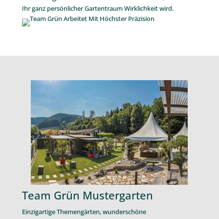
Hohe Qualitätsstandards von
Planung bis hin zum fertigen
Projekt
​Als Fachbetrieb und Mitglied im Verband für Garten-,
Landschaft- und Sportplatzbau übernehmen wir die
Planung, Neugestaltung oder den Umbau Ihrer
Gartenanlage. Unsere
Gartenplaner
beraten Sie umfassend
und passen die Gartengestaltung an Ihre individuellen
Anforderungen an. Unsere Landschaftsgärtner setzen Ihren
Gartentraum so um, dass Garten und Haus am Ende eine
harmonische Einheit bilden.
Der Name Team Grün Furtner steht für umfangreiche
Fachkompetenz. Neben der Planung und
Konzeptentwicklung übernehmen wir auch die vollständige
Umsetzung, damit Sie sich zurücklehnen können, während
Ihr ganz persönlicher Gartentraum Wirklichkeit wird.