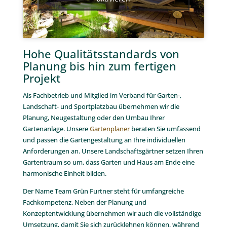
Furtner GmbH”. 1999 wurde schließlich Otto Furtner zum
alleinigen Geschäftsführer und zog daraufhin mit dem
Betrieb an seinen heutigen Standort in die Ibentalstraße 6 in
Buchenbach bei Freiburg. Hier entstand ein wunderschöner
Gartenpark
, der immer wieder umgestaltet und erweitert
wird. Heute ist Team Grün Furtner Experte in Sachen
GaLaBau, Reseller für
UNOPIÙ Gartenmöbel
in Deutschland
und der Schweiz und Experte für klassische Pools und
Biodesign Pools
in der Region.
Klicke hier, um Marketing-Cookies zu
akzeptieren und diesen Inhalt zu
aktivieren