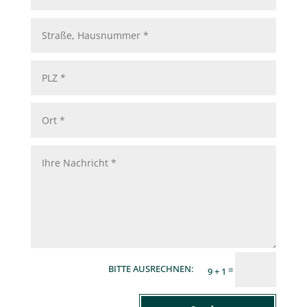
=
9 + 1