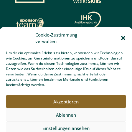
Cookie-Zustimmung
verwalten
Um dir ein optimales Erlebnis zu bieten, verwenden wir Technologien
wie Cookies, um Geräteinformationen zu speichern und/oder darauf
zuzugreifen. Wenn du diesen Technologien zustimmst, können wir
Kontakt
Daten wie das Surfverhalten oder eindeutige IDs auf dieser Website
verarbeiten. Wenn du deine Zustimmung nicht erteilst oder
Team Grün Furtner GmbH
zurückziehst, können bestimmte Merkmale und Funktionen
Ibentalstraße 6
beeinträchtigt werden.
79256 Buchenbach bei Freiburg
Telefonnummer anzeigen
Akzeptieren
Email schreiben
Ablehnen
Bewertungen von Team Grün Furtner
Garten- & Landschaftsbau bei
Google:
Einstellungen ansehen
4.7 von 5 Punkten in 58 Bewertungen