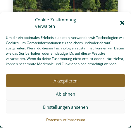
Cookie-Zustimmung
verwalten
Um dir ein optimales Erlebnis zu bieten, verwenden wir Technologien wie
Cookies, um Geräteinformationen zu speichern und/oder darauf
Unopiu Gartenmöbel
zuzugreifen. Wenn du diesen Technologien zustimmst, können wir Daten
wie das Surfverhalten oder eindeutige IDs auf dieser Website
Eleganz und zeitloses Design für Ihre Terrasse mit den
verarbeiten. Wenn du deine Zustimmung nicht erteilst oder zurückziehst,
Gartenmöbeln unseres Partners UNOPIÙ.
können bestimmte Merkmale und Funktionen beeinträchtigt werden.
> Italienische Gartenmöbel von Unopiù
Akzeptieren
Ablehnen
Einstellungen ansehen
Datenschutz
Impressum
Gartenplanung