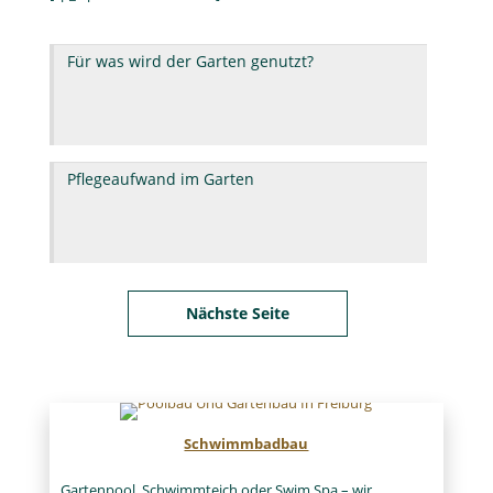
Für
was
wird
der
Garten
Pflegeaufwand
genutzt?
im
Garten
Schwimmbadbau
Gartenpool, Schwimmteich oder Swim Spa – wir