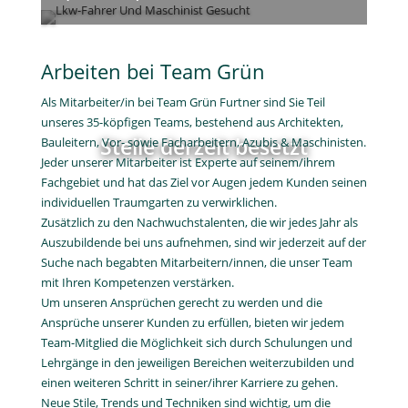
unseres 35-köpfigen Teams, bestehend aus Architekten,
Bauleitern, Vor- sowie Facharbeitern, Azubis & Maschinisten.
Jeder unserer Mitarbeiter ist Experte auf seinem/ihrem
Fachgebiet und hat das Ziel vor Augen jedem Kunden seinen
individuellen Traumgarten zu verwirklichen.
Zusätzlich zu den Nachwuchstalenten, die wir jedes Jahr als
Auszubildende bei uns aufnehmen, sind wir jederzeit auf der
Suche nach begabten Mitarbeitern/innen, die unser Team
mit Ihren Kompetenzen verstärken.
Um unseren Ansprüchen gerecht zu werden und die
Ansprüche unserer Kunden zu erfüllen, bieten wir jedem
Team-Mitglied die Möglichkeit sich durch Schulungen und
Lehrgänge in den jeweiligen Bereichen weiterzubilden und
einen weiteren Schritt in seiner/ihrer Karriere zu gehen.
Neue Stile, Trends und Techniken sind wichtig, um die
erstklassige Qualität zu liefern, für die wir bekannt sind und
weswegen Kunden uns weiterempfehlen. Im Team legen wir
viel Wert auf flache Hierarchien und ein respektvolles
Miteinander, dadurch können sich alle Mitarbeiter mit ihren
Ideen, Vorschlägen und konstruktiver Kritik einbringen.