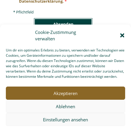
Ansprechpartner
Cookie-Zustimmung
Egbert Diener
verwalten
Um dir ein optimales Erlebnis zu bieten, verwenden wir Technologien wie
Kontakt
Cookies, um Geräteinformationen zu speichern und/oder darauf
zuzugreifen. Wenn du diesen Technologien zustimmst, können wir Daten
wie das Surfverhalten oder eindeutige IDs auf dieser Website
Telefonnummer anzeigen
verarbeiten. Wenn du deine Zustimmung nicht erteilst oder zurückziehst,
können bestimmte Merkmale und Funktionen beeinträchtigt werden.
bewerbung@team-gruen-furtner.de
Akzeptieren
Ablehnen
Einstellungen ansehen