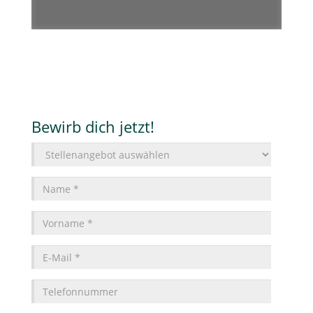
Bewirb dich jetzt!
Stellenangebot
Name
*
Vorname
*
E-
Mail
*
Telefonnummer
Was
machst
du
Was
aktuell?
für
Ausbildungen
Wieso
hast
möchtest