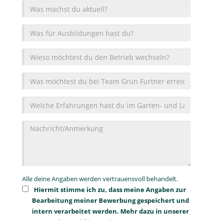
du?
du
Was
den
möchtest
Betrieb
du
Welche
wechseln?
bei
Erfahrungen
Team
hast
Nachricht/Anmerkungen
Grün
du
Furtner
im
erreichen?
Garten-
und
Landschaftsbau?
Alle deine Angaben werden vertrauensvoll behandelt.
Hiermit stimme ich zu, dass meine Angaben zur
Bearbeitung meiner Bewerbung gespeichert und
intern verarbeitet werden. Mehr dazu in unserer
Datenschutzerklärung.
*
* Pflichtfeld