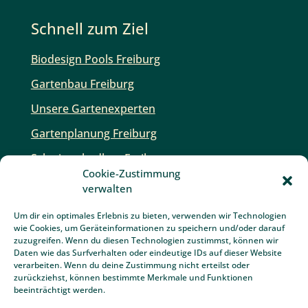
Team Grün Furtner
Team Grün Furtner ist Ihr professioneller Ansprechpartner
für Garten- und Landschaftsbau mit Sitz in Buchenbach bei
Freiburg.
Cookie-Zustimmung
Schnell zum Ziel
verwalten
Biodesign Pools Freiburg
Um dir ein optimales Erlebnis zu bieten, verwenden wir Technologien
wie Cookies, um Geräteinformationen zu speichern und/oder darauf
Gartenbau Freiburg
zuzugreifen. Wenn du diesen Technologien zustimmst, können wir
Daten wie das Surfverhalten oder eindeutige IDs auf dieser Website
Unsere Gartenexperten
verarbeiten. Wenn du deine Zustimmung nicht erteilst oder
zurückziehst, können bestimmte Merkmale und Funktionen
Gartenplanung Freiburg
beeinträchtigt werden.