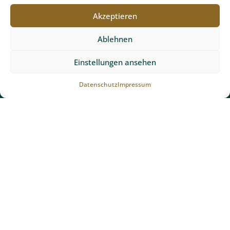
Schwimmbadbau Freiburg
Akzeptieren
Unopiù Gartenmöbel Freiburg
Ablehnen
Gartentipps
Einstellungen ansehen
Partner und Auszeichnungen
Datenschutz
Impressum
Kontakt
Team Grün Furtner GmbH
Ibentalstraße 6
79256 Buchenbach bei Freiburg
Telefonnummer anzeigen