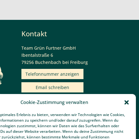
Kontakt
Team Grün Furtner GmbH
Ibentalstraße 6
79256 Buchenbach bei Freiburg
Telefonnummer anzeigen
Email schreiben
Cookie-Zustimmung verwalten
Bewertungen von
Team Grün Furtner
optimales Erlebnis zu bieten, verwenden wir Technologien wie Cookies,
Garten- & Landschaftsbau bei
nformationen zu speichern und/oder darauf zuzugreifen. Wenn du
Google:
nologien zustimmst, können wir Daten wie das Surfverhalten oder
4.7 von 5 Punkten in 58
IDs auf dieser Website verarbeiten. Wenn du deine Zustimmung nicht
der zurückziehst, können bestimmte Merkmale und Funktionen
Bewertungen