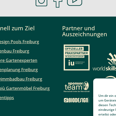
nell zum Ziel
Partner und
Auszeichnungen
esign Pools Freiburg
enbau Freiburg
re Gartenexperten
enplanung Freiburg
immbadbau Freiburg
iù Gartenmöbel Freiburg
Um dir ein 
entipps
um Gerätei
diesen Tech
eindeutige 
erteilst o