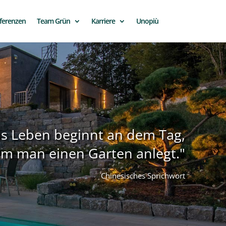
ferenzen
Team Grün
Karriere
Unopiù
s Leben beginnt an dem Tag,
m man einen Garten anlegt."
Chinesisches Sprichwort