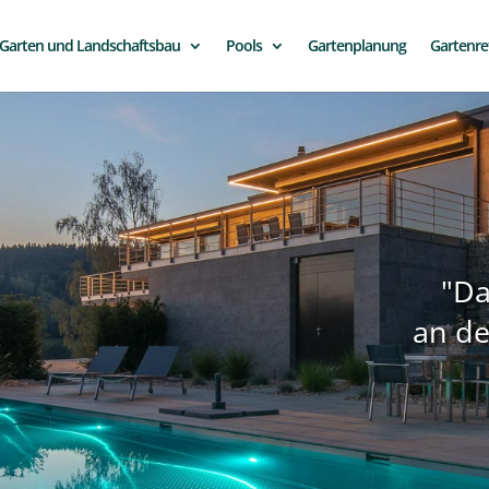
Garten und Landschaftsbau
Pools
Gartenplanung
Gartenre
"Da
an de