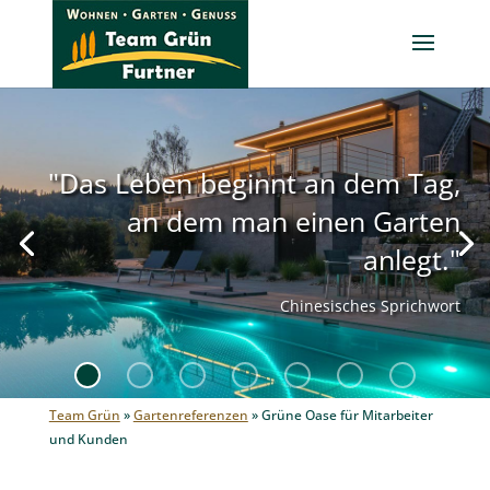
"Das Leben beginnt an dem Tag,
an dem man einen Garten
anlegt."
Chinesisches Sprichwort
Team Grün
»
Gartenreferenzen
»
Grüne Oase für Mitarbeiter
und Kunden