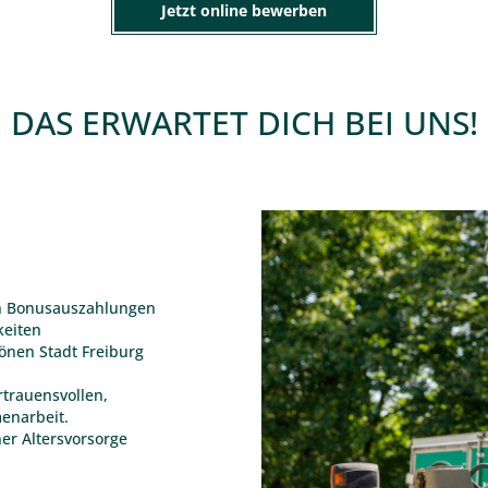
Jetzt online bewerben
DAS ERWARTET DICH BEI UNS!
gen Bonusauszahlungen
keiten
hönen Stadt Freiburg
rtrauensvollen,
enarbeit.
er Altersvorsorge