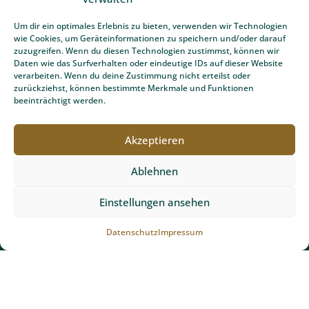
Um dir ein optimales Erlebnis zu bieten, verwenden wir Technologien
bewerbung@team-gruen-furtner.de
wie Cookies, um Geräteinformationen zu speichern und/oder darauf
zuzugreifen. Wenn du diesen Technologien zustimmst, können wir
Daten wie das Surfverhalten oder eindeutige IDs auf dieser Website
verarbeiten. Wenn du deine Zustimmung nicht erteilst oder
zurückziehst, können bestimmte Merkmale und Funktionen
beeinträchtigt werden.
Akzeptieren
Ablehnen
Einstellungen ansehen
Team Grün Furtner
Datenschutz
Impressum
Team Grün Furtner ist Ihr professioneller Ansprechpartner
für Garten- und Landschaftsbau mit Sitz in Buchenbach bei
Freiburg.