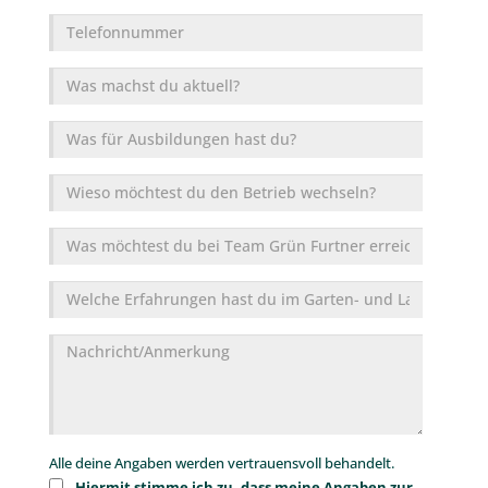
*
Telefonnummer
Was
machst
du
Was
aktuell?
für
Ausbildungen
Wieso
hast
möchtest
du?
du
Was
den
möchtest
Betrieb
du
Welche
wechseln?
bei
Erfahrungen
Team
hast
Nachricht/Anmerkungen
Grün
du
Furtner
im
erreichen?
Garten-
und
Landschaftsbau?
Alle deine Angaben werden vertrauensvoll behandelt.
Hiermit stimme ich zu, dass meine Angaben zur