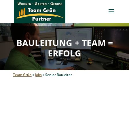
BAULEITUNG + TEAM =
ERFOLG
Team Grün
»
Jobs
»
Senior Bauleiter