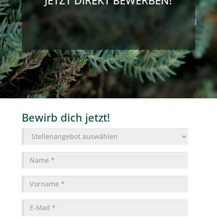
JETZT DIREKT BEWERBEN!
Bewirb dich jetzt!
Stellenangebot
Name
*
Vorname
*
E-
Mail