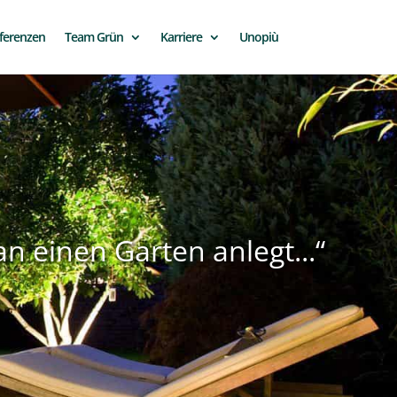
ferenzen
Team Grün
Karriere
Unopiù
 einen Garten anlegt...“