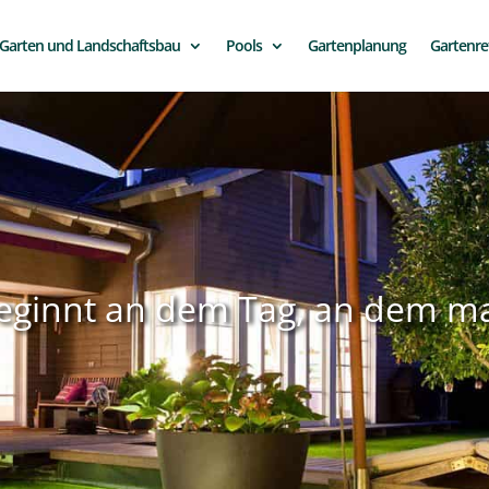
Garten und Landschaftsbau
Pools
Gartenplanung
Gartenre
ginnt an dem Tag, an dem man