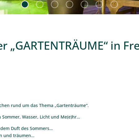
er „GARTENTRÄUME“ in Fre
ächen rund um das Thema „Gartenträume“.
n Sommer, Wasser, Licht und Me(e)hr…
t dem Duft des Sommers…
sen und träumen…