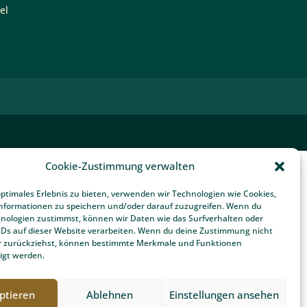
Bewertungen von
Team Grün Furtner
Garten- & Landschaftsbau bei
Google:
4.7 von 5 Punkten in 58
Bewertungen
Cookie-Zustimmung verwalten
optimales Erlebnis zu bieten, verwenden wir Technologien wie Cookies,
nformationen zu speichern und/oder darauf zuzugreifen. Wenn du
nologien zustimmst, können wir Daten wie das Surfverhalten oder
IDs auf dieser Website verarbeiten. Wenn du deine Zustimmung nicht
der zurückziehst, können bestimmte Merkmale und Funktionen
igt werden.
ptieren
Ablehnen
Einstellungen ansehen