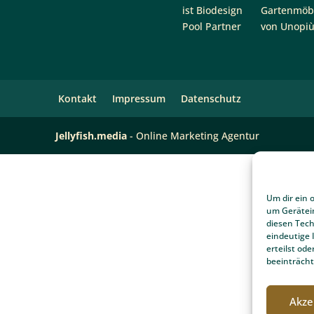
più Gartenmöbel
iburg
tentipps
Kontakt
Impressum
Datenschutz
Um dir ein 
Jellyfish.media
- Online Marketing Agentur
um Gerätei
diesen Tech
eindeutige 
erteilst o
beeinträcht
Akze