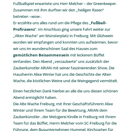
Fußballspiel erwartete uns Herr Melcher – der Greenkeeper.
Zusammen mit ihm durften wir den „heiligen Rasen“
betreten –wow-.
Er erzählte uns alles rund um die Pflege des „
Fußball-
Profirasens
“. Im Anschluss ging unsere Fahrt weiter zur
„Alten Wache“ am Münsterplatz in Freiburg. Mit Glühwein
wurden wir empfangen und konnten uns aufwärmen, bevor
wir uns im wunderschönen Saal des Hauses zum
gemütlichen Beisammensein
mit leckerem Büffet
einfanden. Den Abend „verzauberte“ uns zusätzlich der
Zauberkünstler ARIAN mit seiner faszinierenden Show. Die
Hausherrin Alixe Winter hat uns die Geschichte der Alten
Wache, die köstlichen Weine und die Weingegend vermittelt.
Einen herzlichen Dank hierbei an alle die uns diesen schönen
Abend ermöglicht haben.
Die Alte Wache Freiburg, mit Ihrer Geschäftsführerin Alixe
Winter und Ihrem Team für die Bewirtung, ARIAN dem
Zauberkünstler , der Metzgerei Kindle in Freiburg mit Ihrem
Team für das Büffet, Herrn Melcher vom SC-Freiburg für die
Führung, dem Busunternehmen Hummel, Kirchzarten für