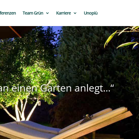
ferenzen
Team Grün
Karriere
Unopiù
 einen Garten anlegt...“