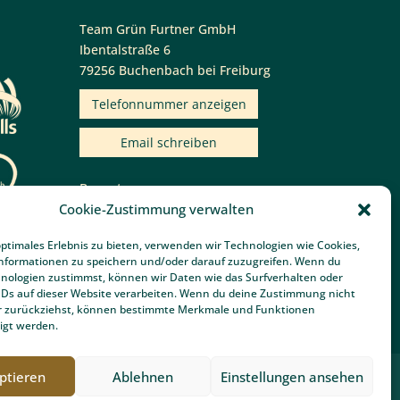
Team Grün Furtner GmbH
Ibentalstraße 6
79256 Buchenbach bei Freiburg
Telefonnummer anzeigen
Email schreiben
Bewertungen von
Team Grün Furtner
Cookie-Zustimmung verwalten
Garten- & Landschaftsbau bei
optimales Erlebnis zu bieten, verwenden wir Technologien wie Cookies,
Google:
nformationen zu speichern und/oder darauf zuzugreifen. Wenn du
4.7 von 5 Punkten in 58
nologien zustimmst, können wir Daten wie das Surfverhalten oder
Bewertungen
IDs auf dieser Website verarbeiten. Wenn du deine Zustimmung nicht
der zurückziehst, können bestimmte Merkmale und Funktionen
igt werden.
ptieren
Ablehnen
Einstellungen ansehen