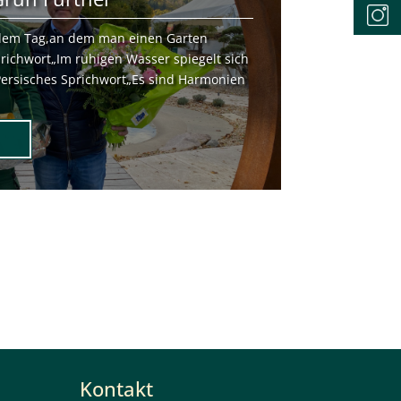
 dem Tag,an dem man einen Garten
prichwort„Im ruhigen Wasser spiegelt sich
" Persisches Sprichwort„Es sind Harmonien
Kontakt