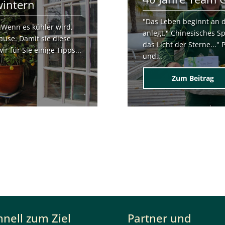
wintern
"Das Leben beginnt an
nWenn es kühler wird,
anlegt." Chinesisches S
ause. Damit sie diese
das Licht der Sterne...
r für Sie einige Tipps...
und...
Zum Beitrag
hnell zum Ziel
Partner und