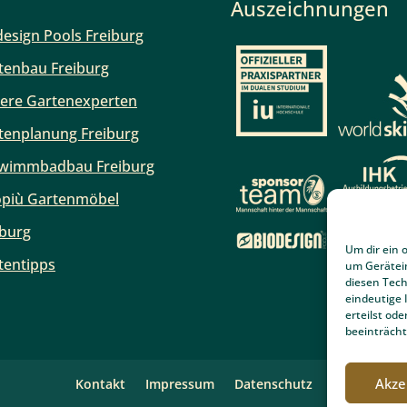
Auszeichnungen
design Pools Freiburg
tenbau Freiburg
ere Gartenexperten
tenplanung Freiburg
wimmbadbau Freiburg
più Gartenmöbel
iburg
Um dir ein 
tentipps
um Gerätei
diesen Tech
eindeutige 
erteilst o
beeinträcht
Akze
Kontakt
Impressum
Datenschutz