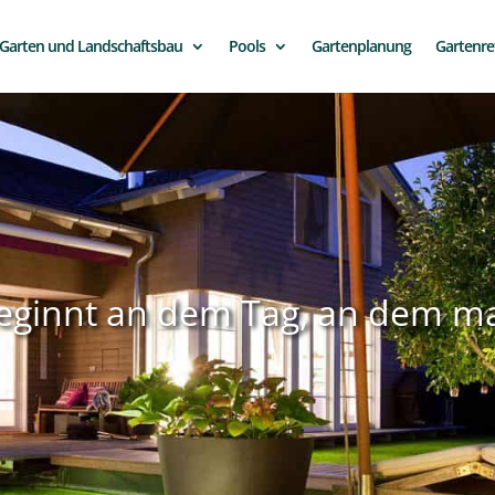
Garten und Landschaftsbau
Pools
Gartenplanung
Gartenre
ginnt an dem Tag, an dem man