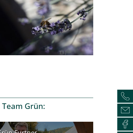
 Team Grün
:
Grün Furtner