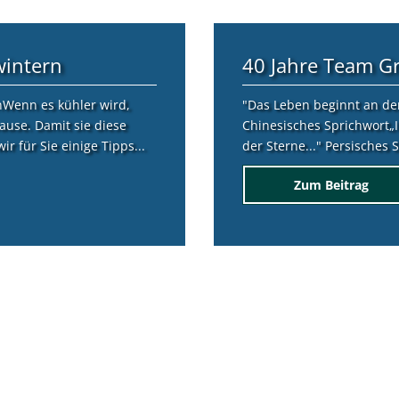
Mehr
News von 
wintern
40 Jahre Team G
nWenn es kühler wird,
"Das Leben beginnt an de
ause. Damit sie diese
Chinesisches Sprichwort„I
r für Sie einige Tipps...
der Sterne..." Persisches
Zum Beitrag