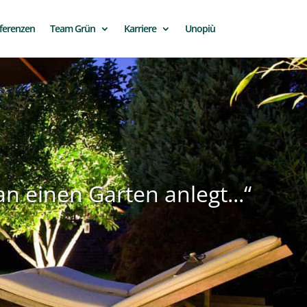
ferenzen
Team Grün
Karriere
Unopiù
 einen Garten anlegt...“