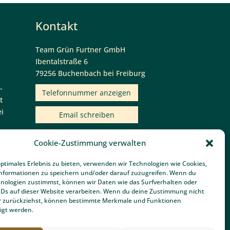
Kontakt
Team Grün Furtner GmbH
Ibentalstraße 6
Cookie-Zustimmung verwalten
79256 Buchenbach bei Freiburg
optimales Erlebnis zu bieten, verwenden wir Technologien wie Cookies,
nformationen zu speichern und/oder darauf zuzugreifen. Wenn du
Telefonnummer anzeigen
nologien zustimmst, können wir Daten wie das Surfverhalten oder
IDs auf dieser Website verarbeiten. Wenn du deine Zustimmung nicht
Email schreiben
der zurückziehst, können bestimmte Merkmale und Funktionen
igt werden.
Bewertungen von