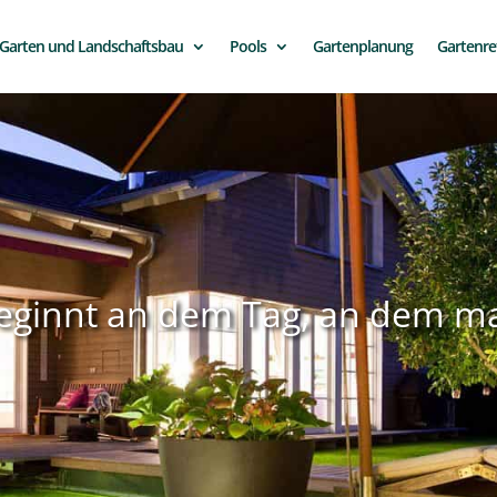
Garten und Landschaftsbau
Pools
Gartenplanung
Gartenre
ginnt an dem Tag, an dem man