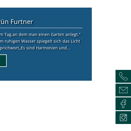
Team Grün
:
rün Furtner
m Tag,an dem man einen Garten anlegt."
m ruhigen Wasser spiegelt sich das Licht
 Sprichwort„Es sind Harmonien und...