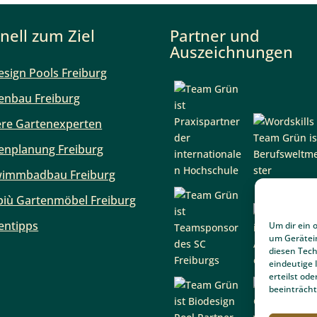
nell zum Ziel
Partner und
Auszeichnungen
esign Pools Freiburg
enbau Freiburg
Um dir ein 
re Gartenexperten
um Gerätei
diesen Tech
enplanung Freiburg
eindeutige 
erteilst o
immbadbau Freiburg
beeinträcht
iù Gartenmöbel Freiburg