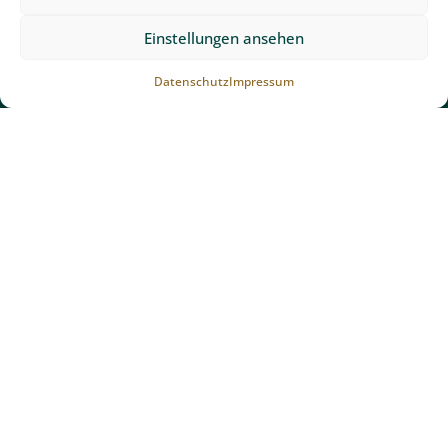
Freiburg.
Einstellungen ansehen
Datenschutz
Impressum
Schnell zum Ziel
Biodesign Pools Freiburg
Gartenbau Freiburg
Unsere Gartenexperten
Gartenplanung Freiburg
Schwimmbadbau Freiburg
Unopiù Gartenmöbel Freiburg
Gartentipps
Partner und Auszeichnungen