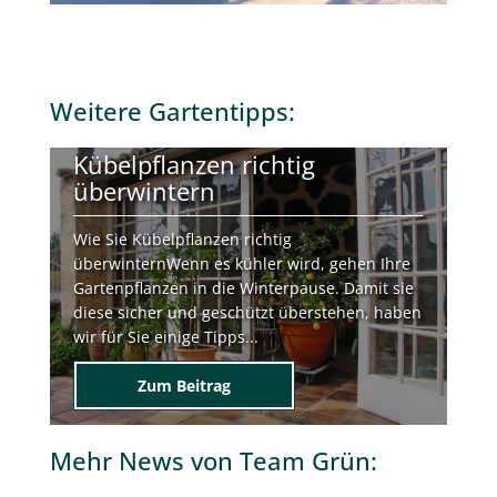
Weitere
Gartentipps
:
Kübelpflanzen richtig
überwintern
Wie Sie Kübelpflanzen richtig
überwinternWenn es kühler wird, gehen Ihre
Gartenpflanzen in die Winterpause. Damit sie
diese sicher und geschützt überstehen, haben
wir für Sie einige Tipps...
Zum Beitrag
Mehr
News von Team Grün
: