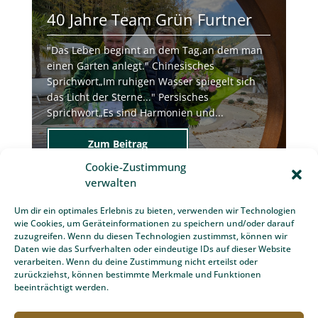
40 Jahre Team Grün Furtner
"Das Leben beginnt an dem Tag,an dem man
einen Garten anlegt." Chinesisches
Sprichwort„Im ruhigen Wasser spiegelt sich
das Licht der Sterne..." Persisches
Sprichwort„Es sind Harmonien und...
Zum Beitrag
Cookie-Zustimmung
verwalten
Um dir ein optimales Erlebnis zu bieten, verwenden wir Technologien
wie Cookies, um Geräteinformationen zu speichern und/oder darauf
zuzugreifen. Wenn du diesen Technologien zustimmst, können wir
Daten wie das Surfverhalten oder eindeutige IDs auf dieser Website
verarbeiten. Wenn du deine Zustimmung nicht erteilst oder
zurückziehst, können bestimmte Merkmale und Funktionen
beeinträchtigt werden.