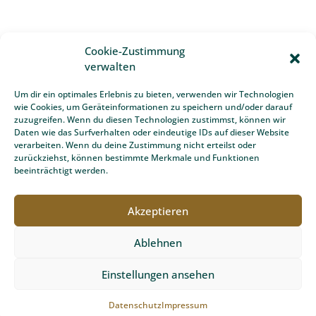
Team Grün Furtner ist Ihr professioneller Ansprechpartner
für Garten- und Landschaftsbau mit Sitz in Buchenbach bei
Freiburg.
Cookie-Zustimmung
verwalten
Um dir ein optimales Erlebnis zu bieten, verwenden wir Technologien
Schnell zum Ziel
wie Cookies, um Geräteinformationen zu speichern und/oder darauf
zuzugreifen. Wenn du diesen Technologien zustimmst, können wir
Daten wie das Surfverhalten oder eindeutige IDs auf dieser Website
Biodesign Pools Freiburg
verarbeiten. Wenn du deine Zustimmung nicht erteilst oder
zurückziehst, können bestimmte Merkmale und Funktionen
Gartenbau Freiburg
beeinträchtigt werden.
Unsere Gartenexperten
Akzeptieren
Gartenplanung Freiburg
Ablehnen
Schwimmbadbau Freiburg
Unopiù Gartenmöbel Freiburg
Einstellungen ansehen
Gartentipps
Datenschutz
Impressum