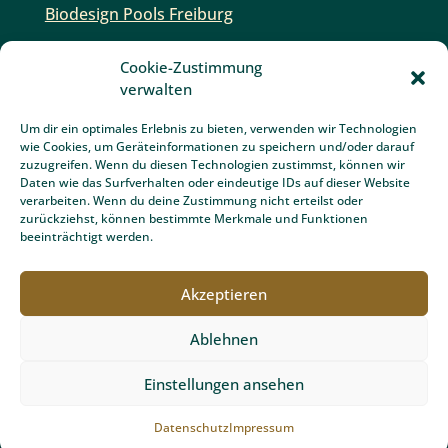
Biodesign Pools Freiburg
Gartenbau Freiburg
Cookie-Zustimmung
Unsere Gartenexperten
verwalten
Gartenplanung Freiburg
Um dir ein optimales Erlebnis zu bieten, verwenden wir Technologien
wie Cookies, um Geräteinformationen zu speichern und/oder darauf
Schwimmbadbau Freiburg
zuzugreifen. Wenn du diesen Technologien zustimmst, können wir
Daten wie das Surfverhalten oder eindeutige IDs auf dieser Website
Unopiù Gartenmöbel Freiburg
verarbeiten. Wenn du deine Zustimmung nicht erteilst oder
zurückziehst, können bestimmte Merkmale und Funktionen
Gartentipps
beeinträchtigt werden.
Partner und Auszeichnungen
Akzeptieren
Ablehnen
Einstellungen ansehen
Datenschutz
Impressum