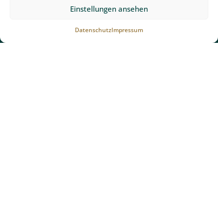
Einstellungen ansehen
Datenschutz
Impressum
Kontakt
Team Grün Furtner GmbH
Ibentalstraße 6
79256 Buchenbach bei Freiburg
Telefonnummer anzeigen
Email schreiben
Bewertungen von Team Grün Furtner