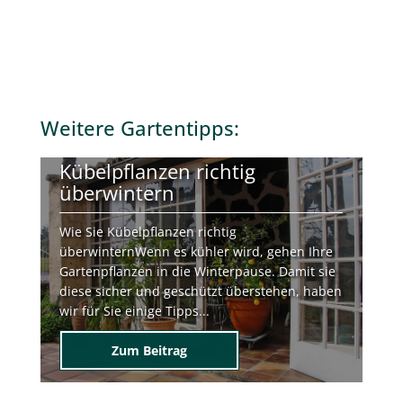
Wie Sie Kübelpflanzen richtig
überwinternWenn es kühler wird, gehen Ihre
Gartenpflanzen in die Winterpause. Damit sie
diese sicher und geschützt überstehen, haben
wir für Sie einige Tipps...
Zum Beitrag
Mehr
News von Team Grün
:
40 Jahre Team Grün Furtner
"Das Leben beginnt an dem Tag,an dem man
einen Garten anlegt." Chinesisches
Sprichwort„Im ruhigen Wasser spiegelt sich
das Licht der Sterne..." Persisches
Sprichwort„Es sind Harmonien und...