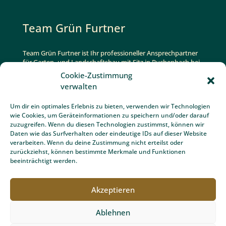
Schnell zum Ziel
Biodesign Pools Freiburg
Gartenbau Freiburg
Unsere Gartenexperten
Cookie-Zustimmung
Gartenplanung Freiburg
verwalten
Schwimmbadbau Freiburg
Um dir ein optimales Erlebnis zu bieten, verwenden wir Technologien
wie Cookies, um Geräteinformationen zu speichern und/oder darauf
Unopiù Gartenmöbel Freiburg
zuzugreifen. Wenn du diesen Technologien zustimmst, können wir
Daten wie das Surfverhalten oder eindeutige IDs auf dieser Website
Gartentipps
verarbeiten. Wenn du deine Zustimmung nicht erteilst oder
zurückziehst, können bestimmte Merkmale und Funktionen
beeinträchtigt werden.
Partner und Auszeichnungen
Akzeptieren
Ablehnen