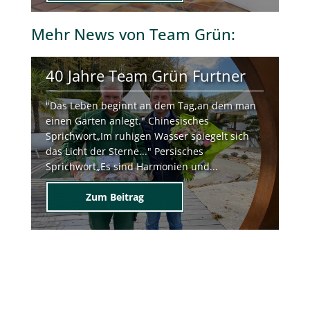
Mehr
News von Team Grün
:
40 Jahre Team Grün Furtner
"Das Leben beginnt an dem Tag,an dem man
einen Garten anlegt." Chinesisches
Sprichwort„Im ruhigen Wasser spiegelt sich
das Licht der Sterne..." Persisches
Sprichwort„Es sind Harmonien und...
Zum Beitrag