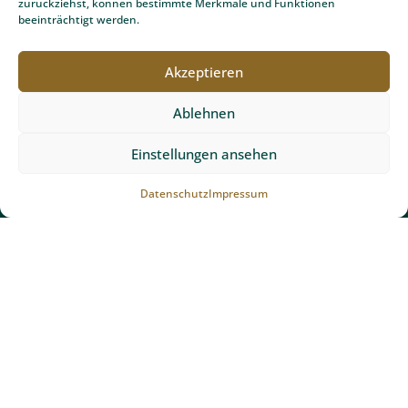
zurückziehst, können bestimmte Merkmale und Funktionen
beeinträchtigt werden.
Akzeptieren
Kontakt
Ablehnen
Team Grün Furtner GmbH
Einstellungen ansehen
Ibentalstraße 6
79256 Buchenbach bei Freiburg
Datenschutz
Impressum
Telefonnummer anzeigen
Email schreiben
Bewertungen von Team Grün Furtner
Garten- & Landschaftsbau bei
Google:
4.7 von 5 Punkten in 58 Bewertungen