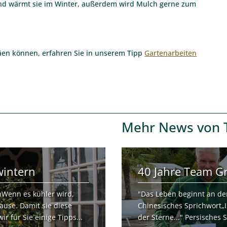
und wärmt sie im Winter, außerdem wird Mulch gerne zum
äen können, erfahren Sie in unserem Tipp
Gartenarbeiten
Mehr
News von 
wintern
40 Jahre Team G
nWenn es kühler wird,
"Das Leben beginnt an de
ause. Damit sie diese
Chinesisches Sprichwort„I
r für Sie einige Tipps...
der Sterne..." Persisches