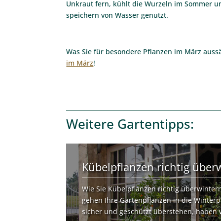
Unkraut fern, kühlt die Wurzeln im Sommer 
speichern von Wasser genutzt.
Was Sie für besondere Pflanzen im März auss
im März
!
Weitere
Gartentipps
:
Kübelpflanzen richtig über
Wie Sie Kübelpflanzen richtig überwinter
gehen Ihre Gartenpflanzen in die Winterp
sicher und geschützt überstehen, haben wi