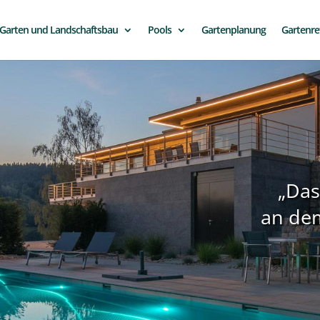
Garten und Landschaftsbau
Pools
Gartenplanung
Gartenre
„Das
an dem