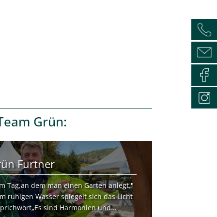
Team Grün
:
rün Furtner
m Tag,an dem man einen Garten anlegt."
m ruhigen Wasser spiegelt sich das Licht
 Sprichwort„Es sind Harmonien und...