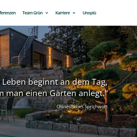
ferenzen
Team Grün
Karriere
Unopiù
 Leben beginnt an dem Tag,
 man einen Garten anlegt.“
Chinesisches Sprichwort